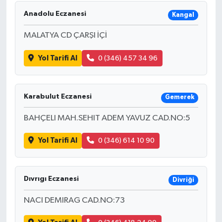
Anadolu Eczanesi
Kangal
MALATYA CD ÇARŞI İÇİ
Yol Tarifi Al
0 (346) 457 34 96
Karabulut Eczanesi
Gemerek
BAHÇELI MAH.SEHIT ADEM YAVUZ CAD.NO:5
Yol Tarifi Al
0 (346) 614 10 90
Dıvrıgı Eczanesi
Divriği
NACI DEMIRAG CAD.NO:73