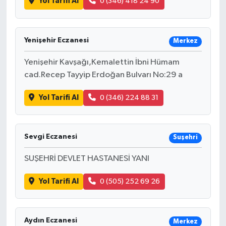
Yol Tarifi Al
0 (346) 418 24 90
Yenişehir Eczanesi
Merkez
Yenişehir Kavşağı,Kemalettin İbni Hümam
cad.Recep Tayyip Erdoğan Bulvarı No:29 a
Yol Tarifi Al
0 (346) 224 88 31
Sevgi Eczanesi
Suşehri
SUŞEHRİ DEVLET HASTANESİ YANI
Yol Tarifi Al
0 (505) 252 69 26
Aydın Eczanesi
Merkez