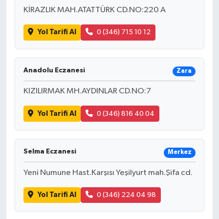
KİRAZLIK MAH.ATATTÜRK CD.NO:220 A
Yol Tarifi Al
0 (346) 715 10 12
Anadolu Eczanesi
Zara
KIZILIRMAK MH.AYDINLAR CD.NO:7
Yol Tarifi Al
0 (346) 816 40 04
Selma Eczanesi
Merkez
Yeni Numune Hast.Karşısı Yeşilyurt mah.Şifa cd.
Yol Tarifi Al
0 (346) 224 04 98