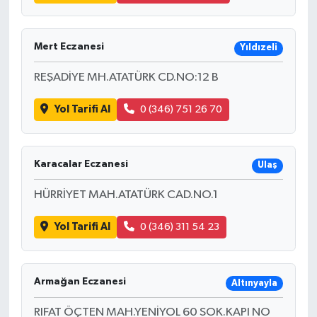
Mert Eczanesi
Yıldızeli
REŞADİYE MH.ATATÜRK CD.NO:12 B
Yol Tarifi Al
0 (346) 751 26 70
Karacalar Eczanesi
Ulaş
HÜRRİYET MAH.ATATÜRK CAD.NO.1
Yol Tarifi Al
0 (346) 311 54 23
Armağan Eczanesi
Altınyayla
RIFAT ÖÇTEN MAH.YENİYOL 60 SOK.KAPI NO