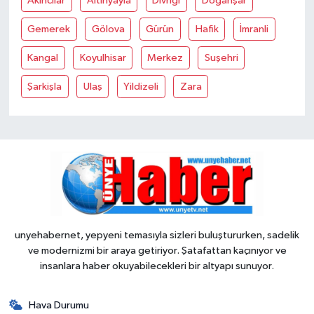
Akincilar
Altinyayla
Divriği
Doğanşar
Gemerek
Gölova
Gürün
Hafik
İmranli
Kangal
Koyulhisar
Merkez
Suşehri
Şarkişla
Ulaş
Yildizeli
Zara
unyehabernet, yepyeni temasıyla sizleri buluştururken, sadelik
ve modernizmi bir araya getiriyor. Şatafattan kaçınıyor ve
insanlara haber okuyabilecekleri bir altyapı sunuyor.
Hava Durumu