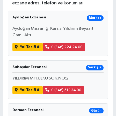
eczane adres, telefon ve konumları
Aydoğan Eczanesi
Merkez
Aydoğan Mezarlığı Karşısı Yıldırım Beyazıt
Camii Altı
Yol Tarifi Al
0 (346) 224 24 00
Subaşılar Eczanesi
Şarkışla
YILDIRIM MH.ÜLKÜ SOK.NO:2
Yol Tarifi Al
0 (346) 512 34 00
Derman Eczanesi
Gürün