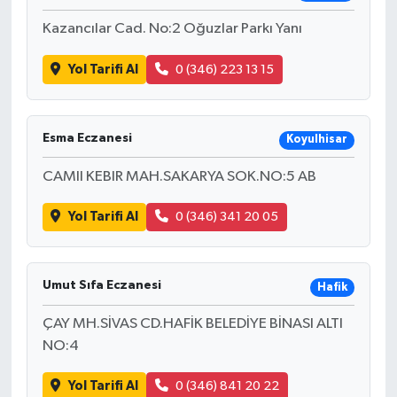
Kazancılar Cad. No:2 Oğuzlar Parkı Yanı
Yol Tarifi Al
0 (346) 223 13 15
Esma Eczanesi
Koyulhisar
CAMII KEBIR MAH.SAKARYA SOK.NO:5 AB
Yol Tarifi Al
0 (346) 341 20 05
Umut Sıfa Eczanesi
Hafik
ÇAY MH.SİVAS CD.HAFİK BELEDİYE BİNASI ALTI
NO:4
Yol Tarifi Al
0 (346) 841 20 22