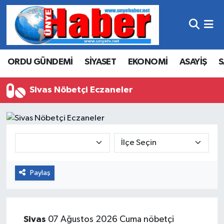
Hava Durumu
ORDU GÜNDEMİ
SİYASET
EKONOMİ
ASAYİŞ
S
Trafik Durumu
Süper Lig Puan Durumu ve Fikstür
Sivas Nöbetçi Eczaneler
Tüm Manşetler
Son Dakika Haberleri
Haber Arşivi
Paylaş
Sivas
07 Ağustos 2026 Cuma nöbetçi