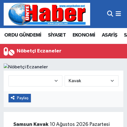
Hava Durumu
ORDU GÜNDEMİ
SİYASET
EKONOMİ
ASAYİŞ
S
Trafik Durumu
Süper Lig Puan Durumu ve Fikstür
Nöbetçi Eczaneler
Tüm Manşetler
Son Dakika Haberleri
Haber Arşivi
Paylaş
Samsun
Kavak
10 Ağustos 2026 Pazartesi