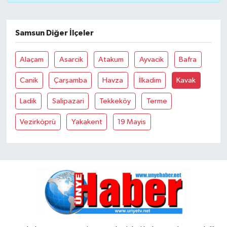
Samsun Diğer İlçeler
Alaçam
Asarcik
Atakum
Ayvacik
Bafra
Canik
Çarşamba
Havza
İlkadim
Kavak
Ladik
Salipazari
Tekkeköy
Terme
Vezirköprü
Yakakent
19 Mayis