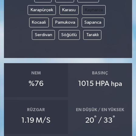
Karapürçek
Karasu
Kaynarca
Kocaali
Pamukova
Sapanca
Serdivan
Söğütlü
Taraklı
NEM
BASINÇ
%76
1015 HPA
hpa
RÜZGAR
EN DÜŞÜK / EN YÜKSEK
°
°
1.19 M/S
20
/ 33