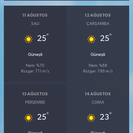
11 AĞUSTOS
12 AĞUSTOS
SALI
ÇARŞAMBA
°
°
25
25
Güneşli
Güneşli
Nem: %70
Nem: %68
Rüzgar: 7.11 m/s
Rüzgar: 7.89 m/s
13 AĞUSTOS
14 AĞUSTOS
PERŞEMBE
CUMA
°
°
25
23