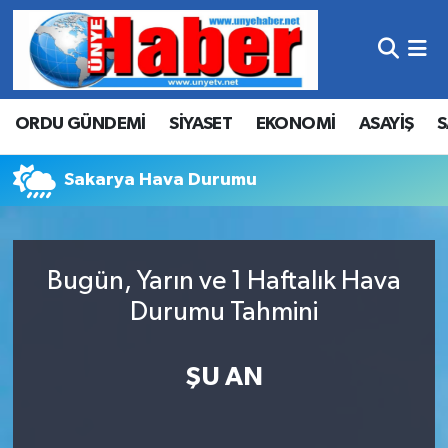
Hava Durumu
ORDU GÜNDEMİ
SİYASET
EKONOMİ
ASAYİŞ
S
Trafik Durumu
Süper Lig Puan Durumu ve Fikstür
Sakarya Hava Durumu
Tüm Manşetler
Bugün, Yarın ve 1 Haftalık Hava
Son Dakika Haberleri
Durumu Tahmini
Haber Arşivi
ŞU AN