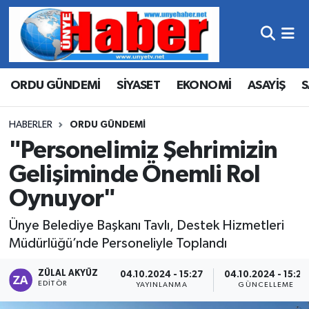
Hava Durumu
ORDU GÜNDEMİ
SİYASET
EKONOMİ
ASAYİŞ
S
Trafik Durumu
Süper Lig Puan Durumu ve Fikstür
HABERLER
ORDU GÜNDEMİ
"Personelimiz Şehrimizin
Tüm Manşetler
Gelişiminde Önemli Rol
Oynuyor"
Son Dakika Haberleri
Ünye Belediye Başkanı Tavlı, Destek Hizmetleri
Haber Arşivi
Müdürlüğü’nde Personeliyle Toplandı
ZÜLAL AKYÜZ
04.10.2024 - 15:27
04.10.2024 - 15:29
EDITÖR
YAYINLANMA
GÜNCELLEME