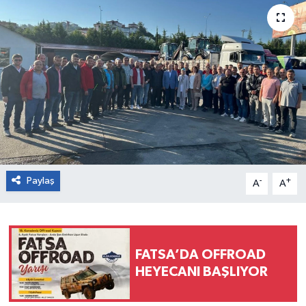
Paylaş
-
+
A
A
FATSA’DA OFFROAD
HEYECANI BAŞLIYOR