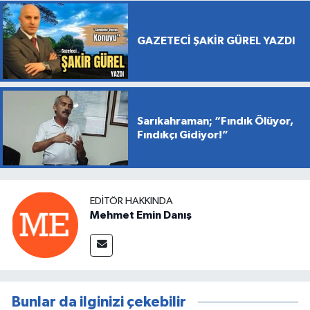
GAZETECİ ŞAKİR GÜREL YAZDI
Sarıkahraman; “Fındık Ölüyor,
Fındıkçı Gidiyor!”
EDITÖR HAKKINDA
Mehmet Emin Danış
Bunlar da ilginizi çekebilir