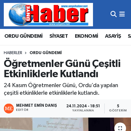
Hava Durumu
ORDU GÜNDEMİ
SİYASET
EKONOMİ
ASAYİŞ
S
Trafik Durumu
Süper Lig Puan Durumu ve Fikstür
HABERLER
ORDU GÜNDEMİ
Öğretmenler Günü Çeşitli
Tüm Manşetler
Etkinliklerle Kutlandı
Son Dakika Haberleri
24 Kasım Öğretmenler Günü, Ordu’da yapılan
çeşitli etkinliklerle etkinliklerle kutlandı.
Haber Arşivi
MEHMET EMIN DANIŞ
24.11.2024 - 18:51
5
EDITÖR
YAYINLANMA
GÖSTERIM