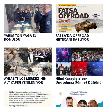
YARIM TON YAĞA EL
FATSA’DA OFFROAD
KONULDU
HEYECANI BAŞLIYOR
AYBASTI İLÇE MERKEZİNİN
Hilmi Karayiğit’ten
ALT YAPISI YENİLENİYOR
Unutulmaz Sünnet Düğünü!