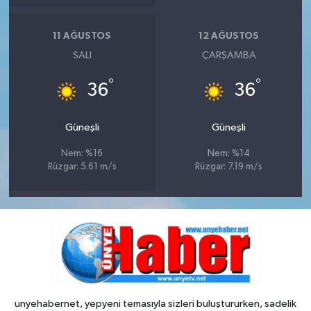
11 AĞUSTOS
12 AĞUSTOS
SALI
ÇARŞAMBA
°
°
36
36
Güneşli
Güneşli
Nem: %16
Nem: %14
Rüzgar: 5.61 m/s
Rüzgar: 7.19 m/s
unyehabernet, yepyeni temasıyla sizleri buluştururken, sadelik