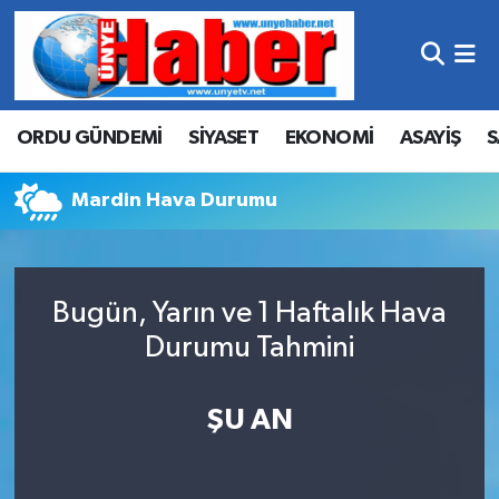
Hava Durumu
ORDU GÜNDEMİ
SİYASET
EKONOMİ
ASAYİŞ
S
Trafik Durumu
Süper Lig Puan Durumu ve Fikstür
Mardin Hava Durumu
Tüm Manşetler
Bugün, Yarın ve 1 Haftalık Hava
Son Dakika Haberleri
Durumu Tahmini
Haber Arşivi
ŞU AN