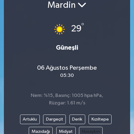
Mardin
°
29
Güneşli
06 Ağustos Perşembe
05:30
Nem: %15, Basınç: 1005 hpa hPa,
Rüzgar: 1.61 m/s
Artuklu
Dargeçit
Derik
Kızıltepe
Mazıdağı
Midyat
Nusaybin