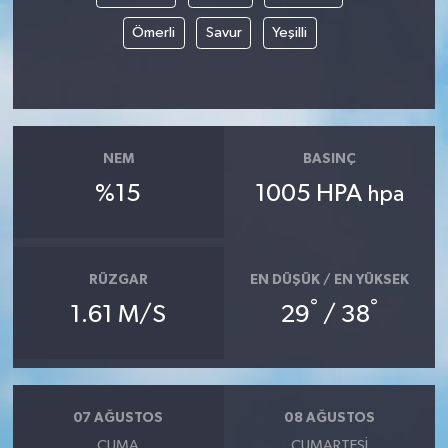
Ömerli
Savur
Yeşilli
NEM
BASINÇ
%15
1005 HPA
hpa
RÜZGAR
EN DÜŞÜK / EN YÜKSEK
°
°
1.61 M/S
29
/ 38
07 AĞUSTOS
08 AĞUSTOS
CUMA
CUMARTESI