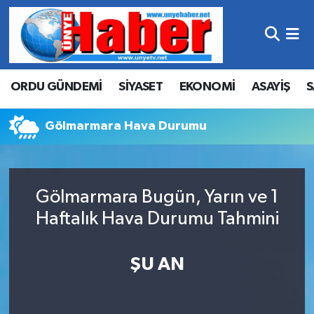
Hava Durumu
ORDU GÜNDEMİ
SİYASET
EKONOMİ
ASAYİŞ
S
Trafik Durumu
Süper Lig Puan Durumu ve Fikstür
Gölmarmara Hava Durumu
Tüm Manşetler
Gölmarmara Bugün, Yarın ve 1
Son Dakika Haberleri
Haftalık Hava Durumu Tahmini
Haber Arşivi
ŞU AN