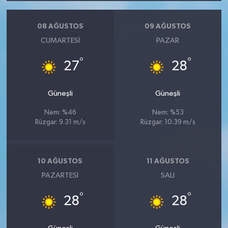
08 AĞUSTOS
09 AĞUSTOS
CUMARTESI
PAZAR
°
°
27
28
Güneşli
Güneşli
Nem: %46
Nem: %53
Rüzgar: 9.31 m/s
Rüzgar: 10.39 m/s
10 AĞUSTOS
11 AĞUSTOS
PAZARTESI
SALI
°
°
28
28