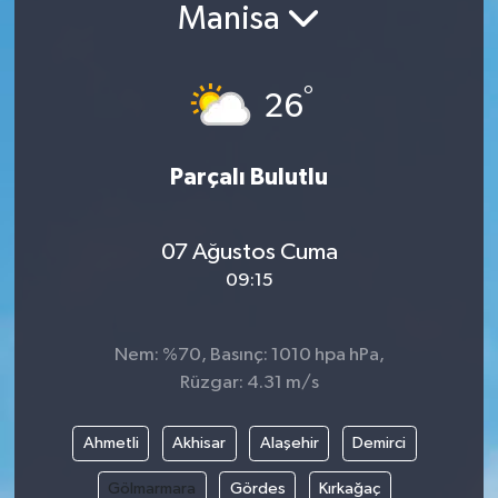
Manisa
°
26
Parçalı Bulutlu
07 Ağustos Cuma
09:15
Nem: %70, Basınç: 1010 hpa hPa,
Rüzgar: 4.31 m/s
Ahmetli
Akhisar
Alaşehir
Demirci
Gölmarmara
Gördes
Kırkağaç