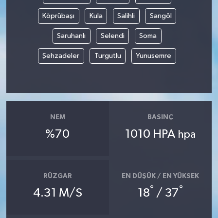
Köprübaşı
Kula
Salihli
Sarıgöl
Saruhanlı
Selendi
Soma
Şehzadeler
Turgutlu
Yunusemre
NEM
BASINÇ
%70
1010 HPA
hpa
RÜZGAR
EN DÜŞÜK / EN YÜKSEK
°
°
4.31 M/S
18
/ 37