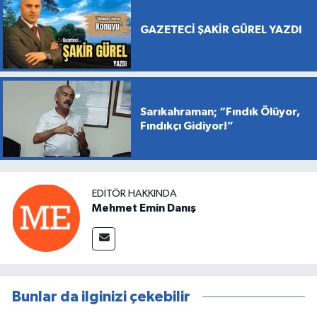
GAZETECİ ŞAKİR GÜREL YAZDI
Sarıkahraman; “Fındık Ölüyor,
Fındıkçı Gidiyor!”
EDITÖR HAKKINDA
Mehmet Emin Danış
Bunlar da ilginizi çekebilir