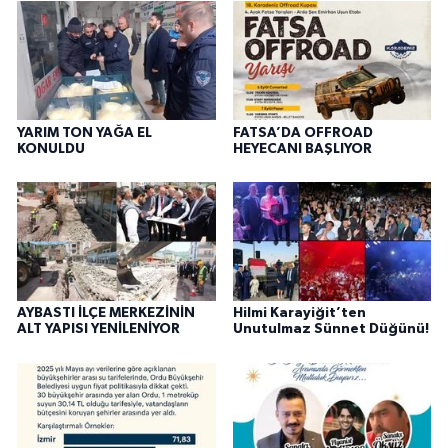
YARIM TON YAĞA EL
FATSA’DA OFFROAD
KONULDU
HEYECANI BAŞLIYOR
AYBASTI İLÇE MERKEZİNİN
Hilmi Karayiğit’ten
ALT YAPISI YENİLENİYOR
Unutulmaz Sünnet Düğünü!