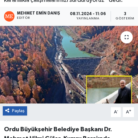
kararlılıkla çalışmalarımızı sürdürüyoruz” dedi.
MEHMET EMIN DANIŞ
08.11.2024 - 11:06
3
EDITÖR
YAYINLANMA
GÖSTERIM
Paylaş
-
+
A
A
Ordu Büyükşehir Belediye Başkanı Dr.