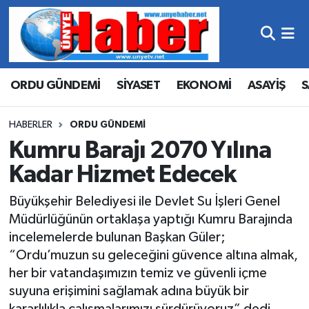
Hava Durumu
ORDU GÜNDEMİ
SİYASET
EKONOMİ
ASAYİŞ
S
Trafik Durumu
Süper Lig Puan Durumu ve Fikstür
HABERLER
ORDU GÜNDEMİ
Kumru Barajı 2070 Yılına
Tüm Manşetler
Kadar Hizmet Edecek
Son Dakika Haberleri
Büyükşehir Belediyesi ile Devlet Su İşleri Genel
Müdürlüğünün ortaklaşa yaptığı Kumru Barajında
Haber Arşivi
incelemelerde bulunan Başkan Güler;
“Ordu’muzun su geleceğini güvence altına almak,
her bir vatandaşımızın temiz ve güvenli içme
suyuna erişimini sağlamak adına büyük bir