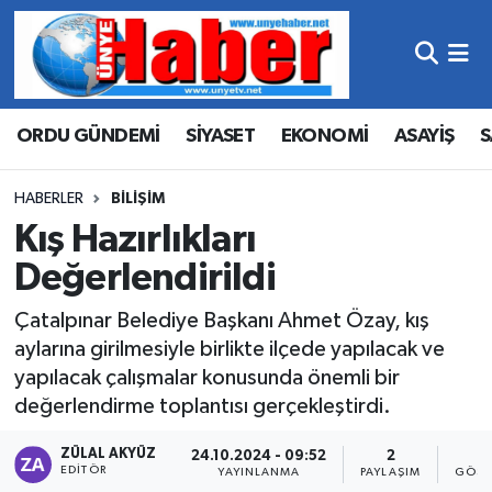
Hava Durumu
ORDU GÜNDEMİ
SİYASET
EKONOMİ
ASAYİŞ
S
Trafik Durumu
Süper Lig Puan Durumu ve Fikstür
HABERLER
BILIŞIM
Kış Hazırlıkları
Tüm Manşetler
Değerlendirildi
Son Dakika Haberleri
Çatalpınar Belediye Başkanı Ahmet Özay, kış
aylarına girilmesiyle birlikte ilçede yapılacak ve
Haber Arşivi
yapılacak çalışmalar konusunda önemli bir
değerlendirme toplantısı gerçekleştirdi.
ZÜLAL AKYÜZ
24.10.2024 - 09:52
2
1
EDITÖR
YAYINLANMA
PAYLAŞIM
GÖST