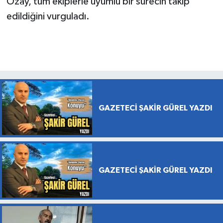
Özay, tüm ekiplerle uyumlu bir sürecin takip
edildiğini vurguladı.
GAZETECİ ŞAKİR GÜREL YAZDI
GAZETECİ ŞAKİR GÜREL YAZDI