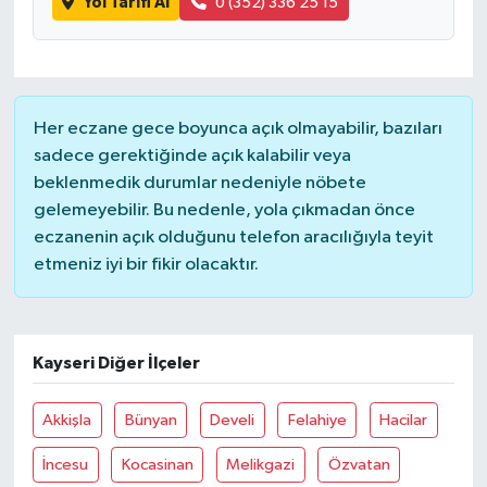
Yol Tarifi Al
0 (352) 336 25 15
Her eczane gece boyunca açık olmayabilir, bazıları
sadece gerektiğinde açık kalabilir veya
beklenmedik durumlar nedeniyle nöbete
gelemeyebilir. Bu nedenle, yola çıkmadan önce
eczanenin açık olduğunu telefon aracılığıyla teyit
etmeniz iyi bir fikir olacaktır.
Kayseri Diğer İlçeler
Akkişla
Bünyan
Develi
Felahiye
Hacilar
İncesu
Kocasinan
Melikgazi
Özvatan