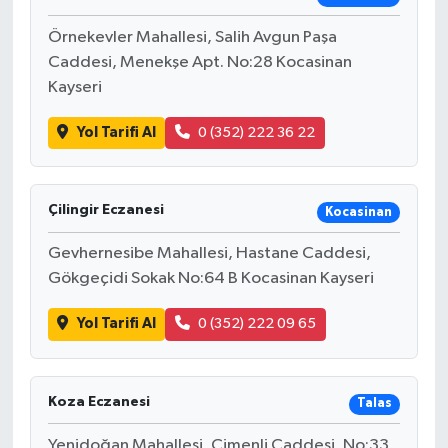
Örnekevler Mahallesi, Salih Avgun Paşa
Caddesi, Menekşe Apt. No:28 Kocasinan
Kayseri
Yol Tarifi Al
0 (352) 222 36 22
Çilingir Eczanesi
Kocasinan
Gevhernesibe Mahallesi, Hastane Caddesi,
Gökgeçidi Sokak No:64 B Kocasinan Kayseri
Yol Tarifi Al
0 (352) 222 09 65
Koza Eczanesi
Talas
Yenidoğan Mahallesi, Çimenli Caddesi, No:33