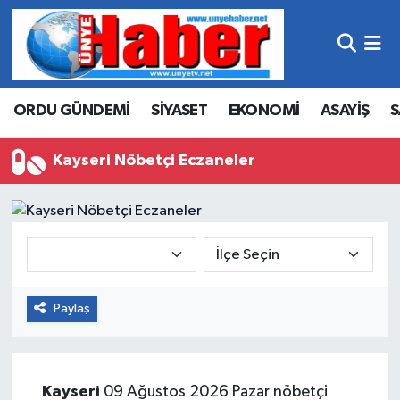
Hava Durumu
ORDU GÜNDEMİ
SİYASET
EKONOMİ
ASAYİŞ
S
Trafik Durumu
Süper Lig Puan Durumu ve Fikstür
Kayseri Nöbetçi Eczaneler
Tüm Manşetler
Son Dakika Haberleri
Haber Arşivi
Paylaş
Kayseri
09 Ağustos 2026 Pazar nöbetçi