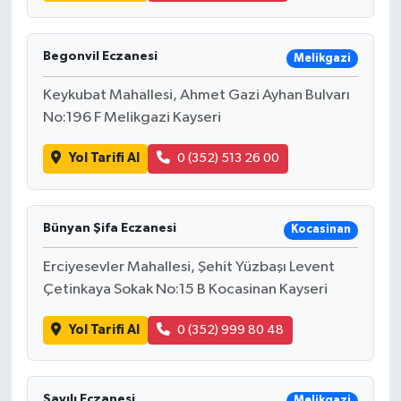
Begonvil Eczanesi
Melikgazi
Keykubat Mahallesi, Ahmet Gazi Ayhan Bulvarı
No:196 F Melikgazi Kayseri
Yol Tarifi Al
0 (352) 513 26 00
Bünyan Şifa Eczanesi
Kocasinan
Erciyesevler Mahallesi, Şehit Yüzbaşı Levent
Çetinkaya Sokak No:15 B Kocasinan Kayseri
Yol Tarifi Al
0 (352) 999 80 48
Sayılı Eczanesi
Melikgazi