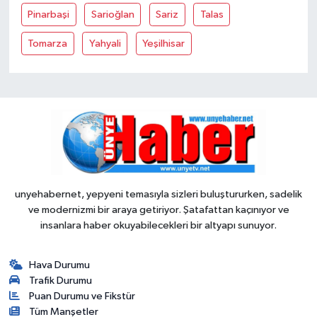
Pinarbaşi
Sarioğlan
Sariz
Talas
Tomarza
Yahyali
Yeşilhisar
unyehabernet, yepyeni temasıyla sizleri buluştururken, sadelik
ve modernizmi bir araya getiriyor. Şatafattan kaçınıyor ve
insanlara haber okuyabilecekleri bir altyapı sunuyor.
Hava Durumu
Trafik Durumu
Puan Durumu ve Fikstür
Tüm Manşetler