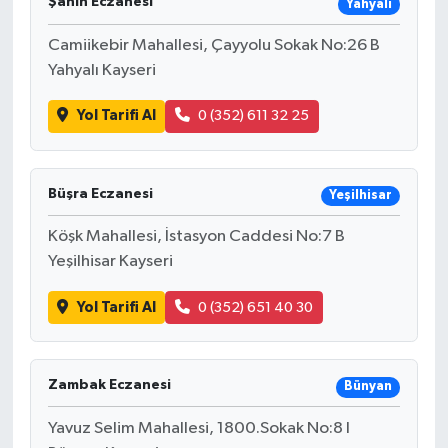
Şahin Eczanesi
Yahyalı
Camiikebir Mahallesi, Çayyolu Sokak No:26 B
Yahyalı Kayseri
Yol Tarifi Al
0 (352) 611 32 25
Büşra Eczanesi
Yeşilhisar
Köşk Mahallesi, İstasyon Caddesi No:7 B
Yeşilhisar Kayseri
Yol Tarifi Al
0 (352) 651 40 30
Zambak Eczanesi
Bünyan
Yavuz Selim Mahallesi, 1800.Sokak No:8 I