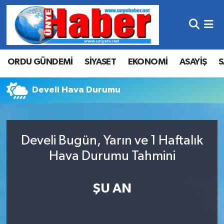
Hava Durumu
ORDU GÜNDEMİ
SİYASET
EKONOMİ
ASAYİŞ
S
Trafik Durumu
Süper Lig Puan Durumu ve Fikstür
Develi Hava Durumu
Tüm Manşetler
Develi Bugün, Yarın ve 1 Haftalık
Son Dakika Haberleri
Hava Durumu Tahmini
Haber Arşivi
ŞU AN