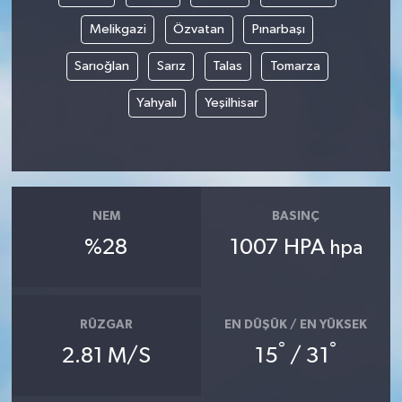
Melikgazi
Özvatan
Pınarbaşı
Sarıoğlan
Sarız
Talas
Tomarza
Yahyalı
Yeşilhisar
NEM
BASINÇ
%28
1007 HPA
hpa
RÜZGAR
EN DÜŞÜK / EN YÜKSEK
°
°
2.81 M/S
15
/ 31