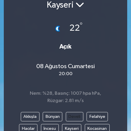
Kayseri
°
22
Açık
08 Ağustos Cumartesi
20:00
Nem: %28, Basınç: 1007 hpa hPa,
Rüzgar: 2.81 m/s
Akkışla
Bünyan
Develi
Felahiye
Hacılar
İncesu
Kayseri
Kocasinan