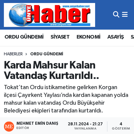
Hava Durumu
ORDU GÜNDEMİ
SİYASET
EKONOMİ
ASAYİŞ
S
Trafik Durumu
Süper Lig Puan Durumu ve Fikstür
HABERLER
ORDU GÜNDEMİ
Karda Mahsur Kalan
Tüm Manşetler
Vatandaş Kurtarıldı..
Son Dakika Haberleri
Tokat’tan Ordu istikametine gelirken Korgan
ilçesi Çayırkent Yaylası’nda kardan kapanan yolda
Haber Arşivi
mahsur kalan vatandaş Ordu Büyükşehir
Belediyesi ekipleri tarafından kurtarıldı.
MEHMET EMIN DANIŞ
28.11.2024 - 21:27
4
EDITÖR
YAYINLANMA
GÖSTERIM