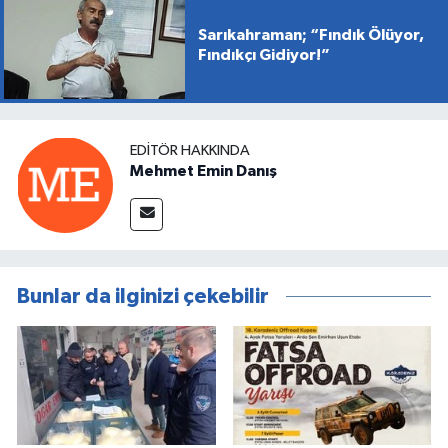
Sarıkahraman; “Fındık Ölüyor,
Fındıkçı Gidiyor!”
EDITÖR HAKKINDA
Mehmet Emin Danış
Bunlar da ilginizi çekebilir