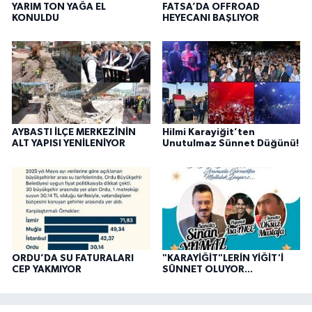
YARIM TON YAĞA EL
FATSA’DA OFFROAD
KONULDU
HEYECANI BAŞLIYOR
AYBASTI İLÇE MERKEZİNİN
Hilmi Karayiğit’ten
ALT YAPISI YENİLENİYOR
Unutulmaz Sünnet Düğünü!
ORDU’DA SU FATURALARI
"KARAYİĞİT"LERİN YİĞİT'İ
CEP YAKMIYOR
SÜNNET OLUYOR...