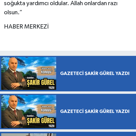
soğukta yardımcı oldular. Allah onlardan razı
olsun.”
HABER MERKEZİ
GAZETECİ ŞAKİR GÜREL YAZDI
GAZETECİ ŞAKİR GÜREL YAZDI