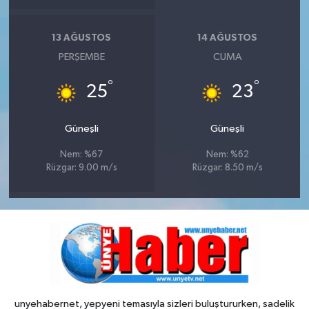
13 AĞUSTOS
14 AĞUSTOS
PERŞEMBE
CUMA
°
°
25
23
Güneşli
Güneşli
Nem: %67
Nem: %62
Rüzgar: 9.00 m/s
Rüzgar: 8.50 m/s
unyehabernet, yepyeni temasıyla sizleri buluştururken, sadelik