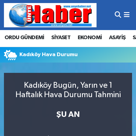
Hava Durumu
ORDU GÜNDEMİ
SİYASET
EKONOMİ
ASAYİŞ
S
Trafik Durumu
Süper Lig Puan Durumu ve Fikstür
Kadıköy Hava Durumu
Tüm Manşetler
Kadıköy Bugün, Yarın ve 1
Son Dakika Haberleri
Haftalık Hava Durumu Tahmini
Haber Arşivi
ŞU AN