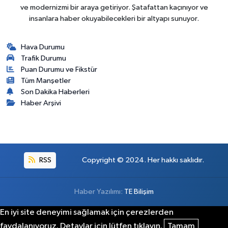
ve modernizmi bir araya getiriyor. Şatafattan kaçınıyor ve
insanlara haber okuyabilecekleri bir altyapı sunuyor.
Hava Durumu
Trafik Durumu
Puan Durumu ve Fikstür
Tüm Manşetler
Son Dakika Haberleri
Haber Arşivi
RSS
Copyright © 2024. Her hakkı saklıdır.
Haber Yazılımı:
TE Bilişim
En iyi site deneyimi sağlamak için çerezlerden
faydalanıyoruz. Detaylar için lütfen tıklayın.
Tamam