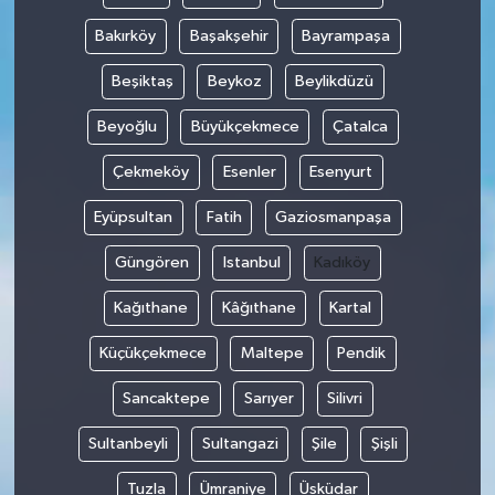
Bakırköy
Başakşehir
Bayrampaşa
Beşiktaş
Beykoz
Beylikdüzü
Beyoğlu
Büyükçekmece
Çatalca
Çekmeköy
Esenler
Esenyurt
Eyüpsultan
Fatih
Gaziosmanpaşa
Güngören
Istanbul
Kadıköy
Kağıthane
Kâğıthane
Kartal
Küçükçekmece
Maltepe
Pendik
Sancaktepe
Sarıyer
Silivri
Sultanbeyli
Sultangazi
Şile
Şişli
Tuzla
Ümraniye
Üsküdar