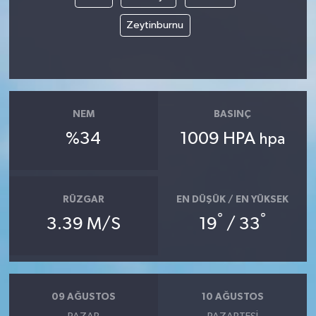
Zeytinburnu
NEM
BASINÇ
%34
1009 HPA
hpa
RÜZGAR
EN DÜŞÜK / EN YÜKSEK
°
°
3.39 M/S
19
/ 33
09 AĞUSTOS
10 AĞUSTOS