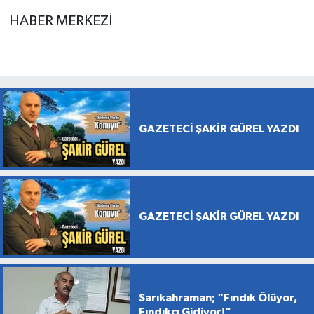
HABER MERKEZİ
GAZETECİ ŞAKİR GÜREL YAZDI
GAZETECİ ŞAKİR GÜREL YAZDI
Sarıkahraman; “Fındık Ölüyor,
Fındıkçı Gidiyor!”