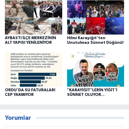
AYBASTI İLÇE MERKEZİNİN
Hilmi Karayiğit’ten
ALT YAPISI YENİLENİYOR
Unutulmaz Sünnet Düğünü!
ORDU’DA SU FATURALARI
"KARAYİĞİT"LERİN YİĞİT'İ
CEP YAKMIYOR
SÜNNET OLUYOR...
Yorumlar