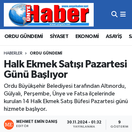
Hava Durumu
ORDU GÜNDEMİ
SİYASET
EKONOMİ
ASAYİŞ
S
Trafik Durumu
Süper Lig Puan Durumu ve Fikstür
HABERLER
ORDU GÜNDEMİ
Halk Ekmek Satışı Pazartesi
Tüm Manşetler
Günü Başlıyor
Son Dakika Haberleri
Ordu Büyükşehir Belediyesi tarafından Altınordu,
Gülyalı, Perşembe, Ünye ve Fatsa ilçelerinde
Haber Arşivi
kurulan 14 Halk Ekmek Satış Büfesi Pazartesi günü
hizmete başlıyor.
MEHMET EMIN DANIŞ
30.11.2024 - 01:32
9
EDITÖR
YAYINLANMA
GÖSTERIM