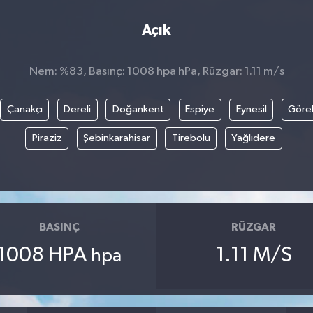
Açık
Nem: %83, Basınç: 1008 hpa hPa, Rüzgar: 1.11 m/s
Çanakçı
Dereli
Doğankent
Espiye
Eynesil
Göre
Piraziz
Şebinkarahisar
Tirebolu
Yağlıdere
BASINÇ
RÜZGAR
1008 HPA
1.11 M/S
hpa