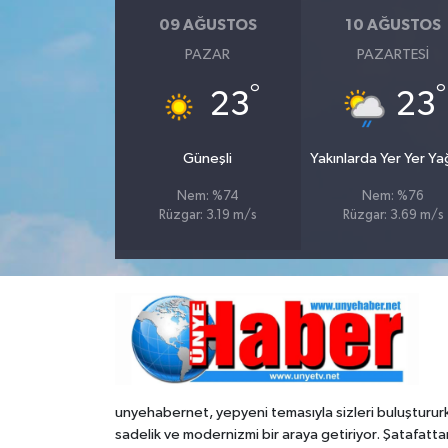
09 AĞUSTOS
10 AĞUSTOS
PAZAR
PAZARTESI
°
°
23
23
Güneşli
Yakınlarda Yer Yer Y
Nem: %74
Nem: %76
Rüzgar: 3.19 m/s
Rüzgar: 3.69 m/s
unyehabernet, yepyeni temasıyla sizleri buluşturur
sadelik ve modernizmi bir araya getiriyor. Şatafatta