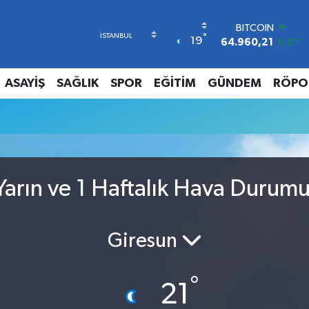
BITCOIN
°
19
64.960,21
0.87
DOLAR
47,7436
0.18
ASAYİŞ
SAĞLIK
SPOR
EĞİTİM
GÜNDEM
RÖPO
EURO
55,2510
0.32
u
STERLİN
64,4811
0.38
GRAM ALTIN
6660.55
0.03
BİST100
arın ve 1 Haftalık Hava Durum
13.779
-14
Giresun
°
21