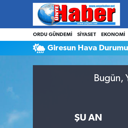
Hava Durumu
ORDU GÜNDEMİ
SİYASET
EKONOMİ
Trafik Durumu
Giresun Hava Durum
Süper Lig Puan Durumu ve Fikstür
Tüm Manşetler
Bugün, Y
Son Dakika Haberleri
Haber Arşivi
ŞU AN