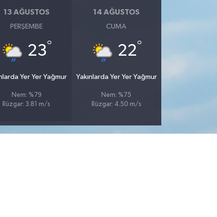
13 AĞUSTOS
14 AĞUSTOS
PERŞEMBE
CUMA
°
°
23
22
nlarda Yer Yer Yağmur
Yakınlarda Yer Yer Yağmur
Nem: %79
Nem: %75
Rüzgar: 3.81 m/s
Rüzgar: 4.50 m/s