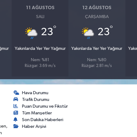
11 AĞUSTOS
12 AĞUSTOS
SALI
ÇARŞAMBA
°
°
23
23
ağmur
Yakınlarda Yer Yer Yağmur
Yakınlarda Yer Yer Yağmur
Yakı
Nem: %81
Nem: %80
Rüzgar: 3.69 m/s
Rüzgar: 2.81 m/s
Hava Durumu
Trafik Durumu
Puan Durumu ve Fikstür
Tüm Manşetler
Son Dakika Haberleri
ken,
Haber Arşivi
n