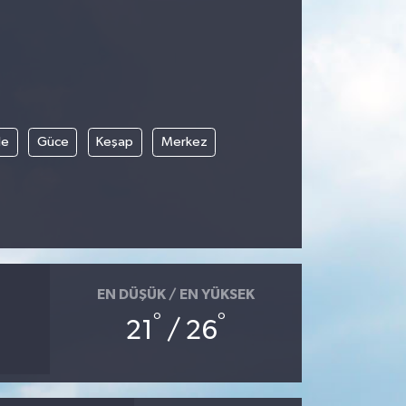
le
Güce
Keşap
Merkez
EN DÜŞÜK / EN YÜKSEK
°
°
21
/ 26