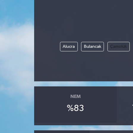
Alucra
Bulancak
Çamoluk
NEM
%83