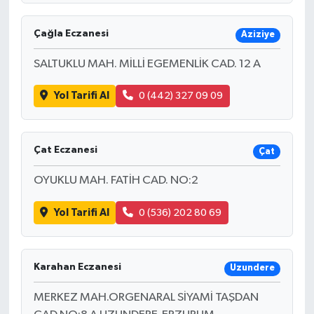
Çağla Eczanesi
Aziziye
SALTUKLU MAH. MİLLİ EGEMENLİK CAD. 12 A
Yol Tarifi Al
0 (442) 327 09 09
Çat Eczanesi
Çat
OYUKLU MAH. FATİH CAD. NO:2
Yol Tarifi Al
0 (536) 202 80 69
Karahan Eczanesi
Uzundere
MERKEZ MAH.ORGENARAL SİYAMİ TAŞDAN