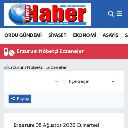
Hava Durumu
ORDU GÜNDEMİ
SİYASET
EKONOMİ
ASAYİŞ
S
Trafik Durumu
Süper Lig Puan Durumu ve Fikstür
Erzurum Nöbetçi Eczaneler
Tüm Manşetler
Son Dakika Haberleri
Haber Arşivi
Paylaş
Erzurum
08 Ağustos 2026 Cumartesi