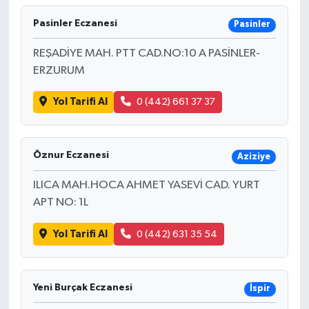
Pasinler Eczanesi
Pasinler
REŞADİYE MAH. PTT CAD.NO:10 A PASİNLER-
ERZURUM
Yol Tarifi Al
0 (442) 661 37 37
Öznur Eczanesi
Aziziye
ILICA MAH.HOCA AHMET YASEVİ CAD. YURT
APT NO: 1L
Yol Tarifi Al
0 (442) 631 35 54
Yeni Burçak Eczanesi
İspir