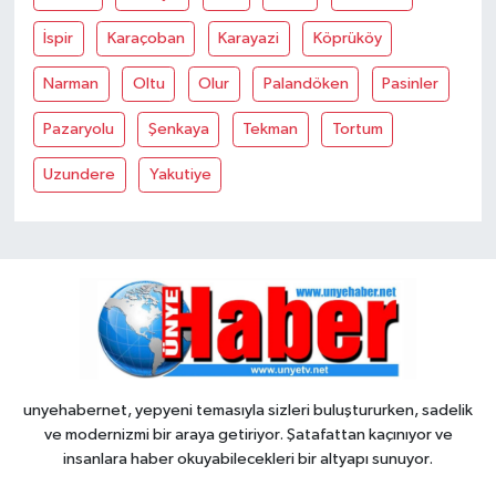
İspir
Karaçoban
Karayazi
Köprüköy
Narman
Oltu
Olur
Palandöken
Pasinler
Pazaryolu
Şenkaya
Tekman
Tortum
Uzundere
Yakutiye
unyehabernet, yepyeni temasıyla sizleri buluştururken, sadelik
ve modernizmi bir araya getiriyor. Şatafattan kaçınıyor ve
insanlara haber okuyabilecekleri bir altyapı sunuyor.