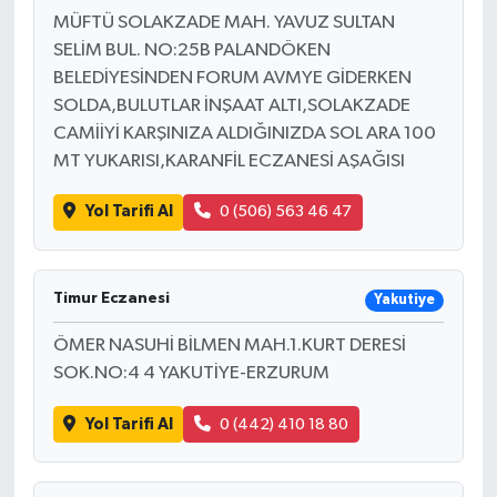
MÜFTÜ SOLAKZADE MAH. YAVUZ SULTAN
SELİM BUL. NO:25B PALANDÖKEN
BELEDİYESİNDEN FORUM AVMYE GİDERKEN
SOLDA,BULUTLAR İNŞAAT ALTI,SOLAKZADE
CAMİİYİ KARŞINIZA ALDIĞINIZDA SOL ARA 100
MT YUKARISI,KARANFİL ECZANESİ AŞAĞISI
Yol Tarifi Al
0 (506) 563 46 47
Timur Eczanesi
Yakutiye
ÖMER NASUHİ BİLMEN MAH.1.KURT DERESİ
SOK.NO:4 4 YAKUTİYE-ERZURUM
Yol Tarifi Al
0 (442) 410 18 80