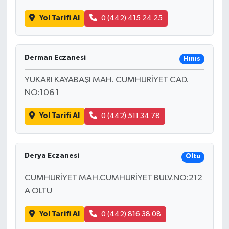
Yol Tarifi Al
0 (442) 415 24 25
Derman Eczanesi
Hınıs
YUKARI KAYABAŞI MAH. CUMHURİYET CAD.
NO:106 1
Yol Tarifi Al
0 (442) 511 34 78
Derya Eczanesi
Oltu
CUMHURİYET MAH.CUMHURİYET BULV.NO:212
A OLTU
Yol Tarifi Al
0 (442) 816 38 08