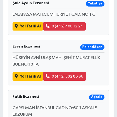
Şule Aydın Eczanesi
Yakutiye
LALAPAŞA MAH.CUMHURİYET CAD. NO:1 C
Yol Tarifi Al
0 (442) 408 12 24
Evren Eczanesi
Palandöken
HÜSEYİN AVNİ ULAŞ MAH. ŞEHİT MURAT ELLİK
BUL.NO:18 1A
Yol Tarifi Al
0 (442) 502 86 86
Fatih Eczanesi
Aşkale
ÇARŞI MAH.İSTANBUL CAD.NO:60 1 AŞKALE-
ERZURUM