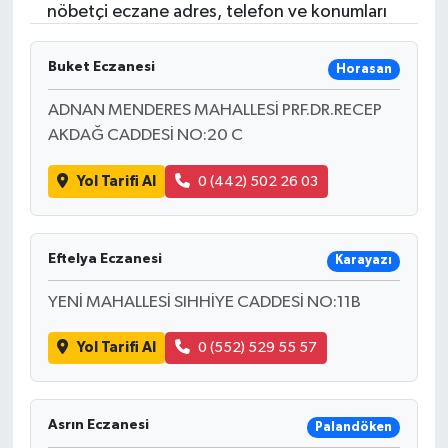
nöbetçi eczane adres, telefon ve konumları
Buket Eczanesi
Horasan
ADNAN MENDERES MAHALLESİ PRF.DR.RECEP
AKDAĞ CADDESİ NO:20 C
Yol Tarifi Al
0 (442) 502 26 03
Eftelya Eczanesi
Karayazı
YENİ MAHALLESİ SIHHİYE CADDESİ NO:11B
Yol Tarifi Al
0 (552) 529 55 57
Asrın Eczanesi
Palandöken