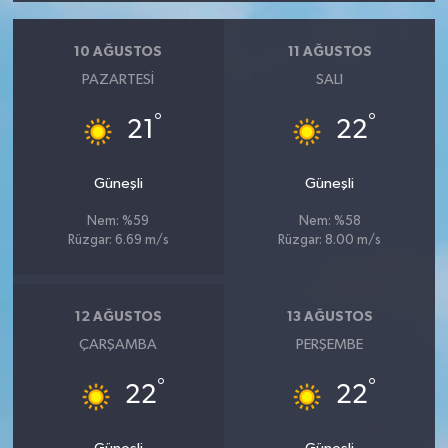
10 AĞUSTOS
11 AĞUSTOS
PAZARTESI
SALI
°
°
21
22
Güneşli
Güneşli
Nem: %59
Nem: %58
Rüzgar: 6.69 m/s
Rüzgar: 8.00 m/s
12 AĞUSTOS
13 AĞUSTOS
ÇARŞAMBA
PERŞEMBE
°
°
22
22