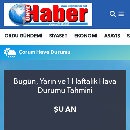
Hava Durumu
ORDU GÜNDEMİ
SİYASET
EKONOMİ
ASAYİŞ
S
Trafik Durumu
Süper Lig Puan Durumu ve Fikstür
Çorum Hava Durumu
Tüm Manşetler
Bugün, Yarın ve 1 Haftalık Hava
Son Dakika Haberleri
Durumu Tahmini
Haber Arşivi
ŞU AN