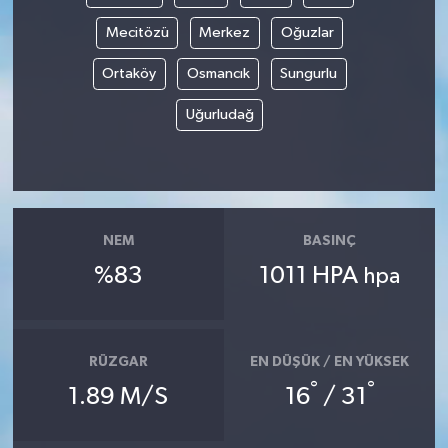
Mecitözü
Merkez
Oğuzlar
Ortaköy
Osmancık
Sungurlu
Uğurludağ
NEM
BASINÇ
%83
1011 HPA
hpa
RÜZGAR
EN DÜŞÜK / EN YÜKSEK
°
°
1.89 M/S
16
/ 31