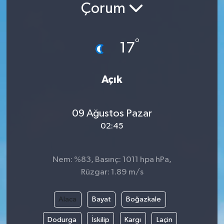
Çorum
°
17
Açık
09 Ağustos Pazar
02:45
Nem: %83, Basınç: 1011 hpa hPa,
Rüzgar: 1.89 m/s
Alaca
Bayat
Boğazkale
Dodurga
İskilip
Kargı
Laçin