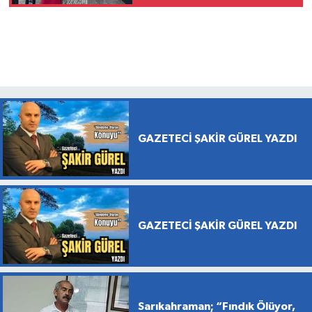
GAZETECİ ŞAKİR GÜREL YAZDI
GAZETECİ ŞAKİR GÜREL YAZDI
Sarıkahraman; “Fındık Ölüyor,