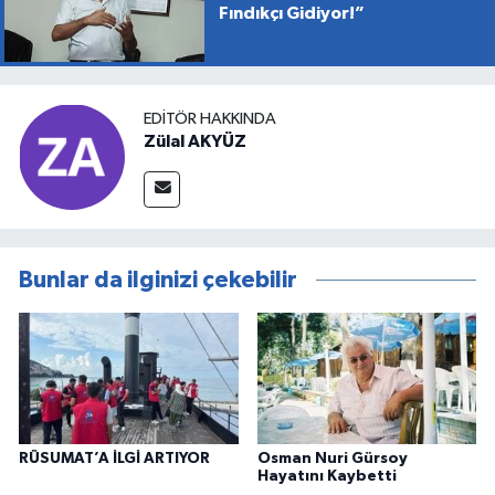
Fındıkçı Gidiyor!”
EDITÖR HAKKINDA
Zülal AKYÜZ
Bunlar da ilginizi çekebilir
RÜSUMAT’A İLGİ ARTIYOR
Osman Nuri Gürsoy
Hayatını Kaybetti