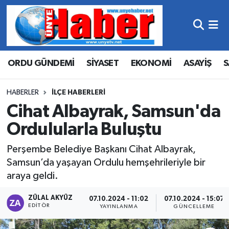
Hava Durumu
ORDU GÜNDEMİ
SİYASET
EKONOMİ
ASAYİŞ
S
Trafik Durumu
Süper Lig Puan Durumu ve Fikstür
HABERLER
İLÇE HABERLERI
Cihat Albayrak, Samsun'da
Tüm Manşetler
Ordulularla Buluştu
Son Dakika Haberleri
Perşembe Belediye Başkanı Cihat Albayrak,
Samsun’da yaşayan Ordulu hemşehrileriyle bir
Haber Arşivi
araya geldi.
ZÜLAL AKYÜZ
07.10.2024 - 11:02
07.10.2024 - 15:07
EDITÖR
YAYINLANMA
GÜNCELLEME