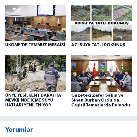
UKOME'DE TEMMUZ MESAİSİ
ACI SUYA TATLI DOKUNUŞ
ÜNYE YEŞİLKENT DARAHTA
Gazeteci Zafer Şahin ve
MEVKİİ’NDE İÇME SUYU
Sinan Burhan Ordu’da
HATLARI YENİLENİYOR
Çeşitli Temaslarda Bulundu
Yorumlar