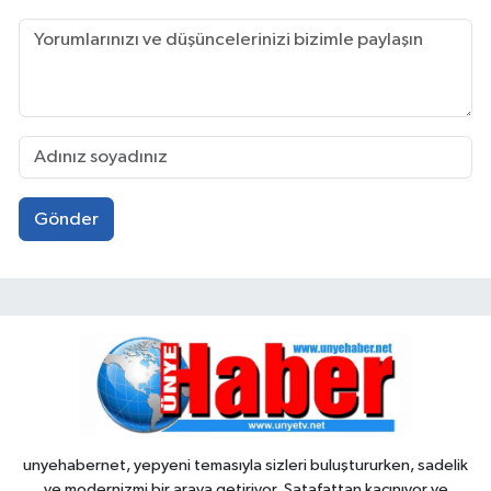
Gönder
unyehabernet, yepyeni temasıyla sizleri buluştururken, sadelik
ve modernizmi bir araya getiriyor. Şatafattan kaçınıyor ve