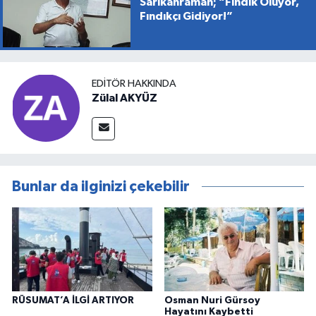
Sarıkahraman; “Fındık Ölüyor,
Fındıkçı Gidiyor!”
EDITÖR HAKKINDA
Zülal AKYÜZ
Bunlar da ilginizi çekebilir
RÜSUMAT’A İLGİ ARTIYOR
Osman Nuri Gürsoy
Hayatını Kaybetti