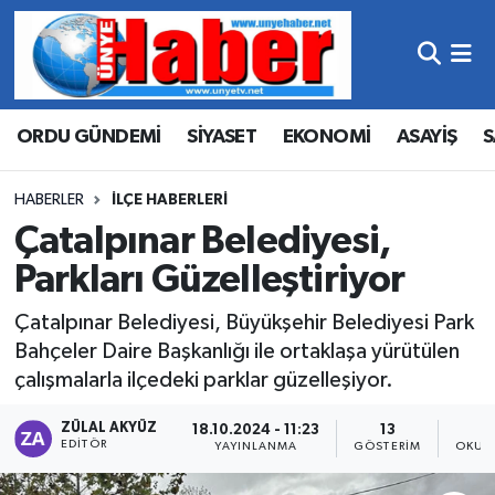
Hava Durumu
ORDU GÜNDEMİ
SİYASET
EKONOMİ
ASAYİŞ
S
Trafik Durumu
Süper Lig Puan Durumu ve Fikstür
HABERLER
İLÇE HABERLERI
Çatalpınar Belediyesi,
Tüm Manşetler
Parkları Güzelleştiriyor
Son Dakika Haberleri
Çatalpınar Belediyesi, Büyükşehir Belediyesi Park
Bahçeler Daire Başkanlığı ile ortaklaşa yürütülen
Haber Arşivi
çalışmalarla ilçedeki parklar güzelleşiyor.
ZÜLAL AKYÜZ
18.10.2024 - 11:23
13
EDITÖR
YAYINLANMA
GÖSTERIM
OKUN