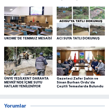
UKOME'DE TEMMUZ MESAİSİ
ACI SUYA TATLI DOKUNUŞ
ÜNYE YEŞİLKENT DARAHTA
Gazeteci Zafer Şahin ve
MEVKİİ’NDE İÇME SUYU
Sinan Burhan Ordu’da
HATLARI YENİLENİYOR
Çeşitli Temaslarda Bulundu
Yorumlar