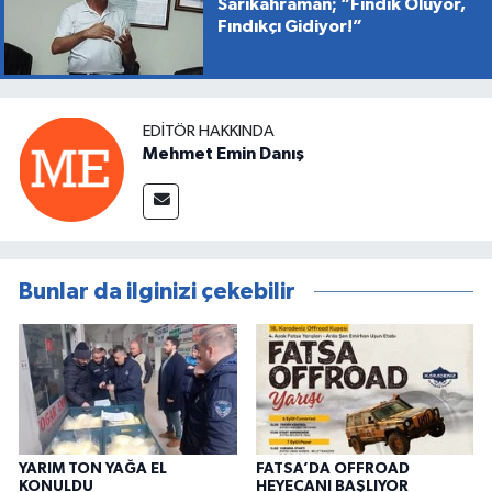
Sarıkahraman; “Fındık Ölüyor,
Fındıkçı Gidiyor!”
EDITÖR HAKKINDA
Mehmet Emin Danış
Bunlar da ilginizi çekebilir
YARIM TON YAĞA EL
FATSA’DA OFFROAD
KONULDU
HEYECANI BAŞLIYOR