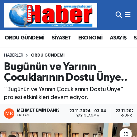
Hava Durumu
ORDU GÜNDEMİ
SİYASET
EKONOMİ
ASAYİŞ
S
Trafik Durumu
Süper Lig Puan Durumu ve Fikstür
HABERLER
ORDU GÜNDEMİ
Bugünün ve Yarının
Tüm Manşetler
Çocuklarının Dostu Ünye..
Son Dakika Haberleri
“Bugünün ve Yarının Çocuklarının Dostu Ünye”
projesi etkinlikleri devam ediyor.
Haber Arşivi
MEHMET EMIN DANIŞ
23.11.2024 - 03:04
23.11.2024
EDITÖR
YAYINLANMA
GÜNCEL