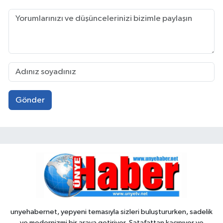
Gönder
unyehabernet, yepyeni temasıyla sizleri buluştururken, sadelik
ve modernizmi bir araya getiriyor. Şatafattan kaçınıyor ve