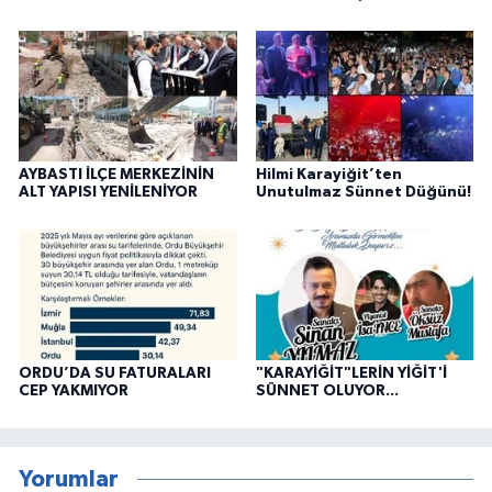
AYBASTI İLÇE MERKEZİNİN
Hilmi Karayiğit’ten
ALT YAPISI YENİLENİYOR
Unutulmaz Sünnet Düğünü!
ORDU’DA SU FATURALARI
"KARAYİĞİT"LERİN YİĞİT'İ
CEP YAKMIYOR
SÜNNET OLUYOR...
Yorumlar