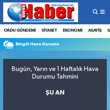
Hava Durumu
ORDU GÜNDEMİ
SİYASET
EKONOMİ
ASAYİŞ
S
Trafik Durumu
Süper Lig Puan Durumu ve Fikstür
Bingöl Hava Durumu
Tüm Manşetler
Bugün, Yarın ve 1 Haftalık Hava
Son Dakika Haberleri
Durumu Tahmini
Haber Arşivi
ŞU AN