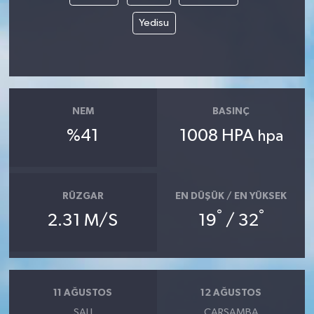
Yedisu
NEM
BASINÇ
%41
1008 HPA
hpa
RÜZGAR
EN DÜŞÜK / EN YÜKSEK
°
°
2.31 M/S
19
/ 32
11 AĞUSTOS
12 AĞUSTOS
SALI
ÇARŞAMBA