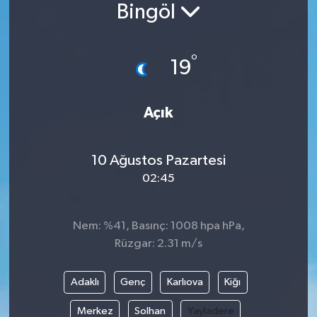
Bingöl
°
19
Açık
10 Ağustos Pazartesi
02:45
Nem: %41, Basınç: 1008 hpa hPa,
Rüzgar: 2.31 m/s
Adaklı
Genç
Karlıova
Kiğı
Merkez
Solhan
Yayladere