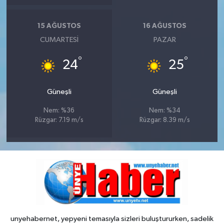
15 AĞUSTOS
16 AĞUSTOS
CUMARTESI
PAZAR
°
°
24
25
Güneşli
Güneşli
Nem: %36
Nem: %34
Rüzgar: 7.19 m/s
Rüzgar: 8.39 m/s
unyehabernet, yepyeni temasıyla sizleri buluştururken, sadelik