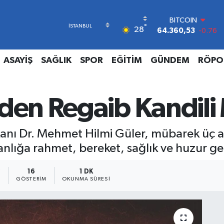
BITCOIN
°
64.360,53
-0.76
28
DOLAR
47,7069
0.17
EURO
ASAYİŞ
SAĞLIK
SPOR
EĞİTİM
GÜNDEM
RÖPO
55,0265
0.01
STERLİN
64,1897
0.02
den Regaib Kandili 
GRAM ALTIN
6574.81
1.44
BİST100
nı Dr. Mehmet Hilmi Güler, mübarek üç ay
13.887
64
sanlığa rahmet, bereket, sağlık ve huzur 
8
16
1 DK
GÖSTERIM
OKUNMA SÜRESI