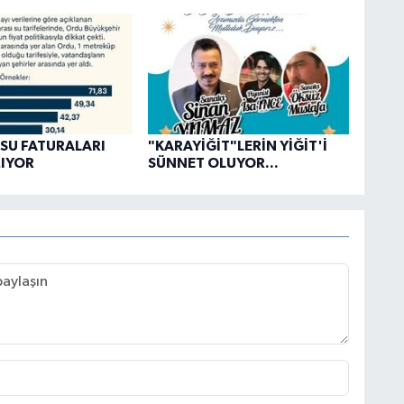
SU FATURALARI
"KARAYİĞİT"LERİN YİĞİT'İ
IYOR
SÜNNET OLUYOR...