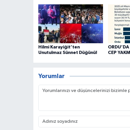
Hilmi Karayiğit’ten
ORDU’DA 
Unutulmaz Sünnet Düğünü!
CEP YAKM
Yorumlar