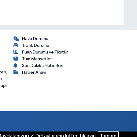
Hava Durumu
Trafik Durumu
Puan Durumu ve Fikstür
Tüm Manşetler
Son Dakika Haberleri
ken,
Haber Arşivi
n
yapı
aydalanıyoruz. Detaylar için lütfen tıklayın.
Tamam