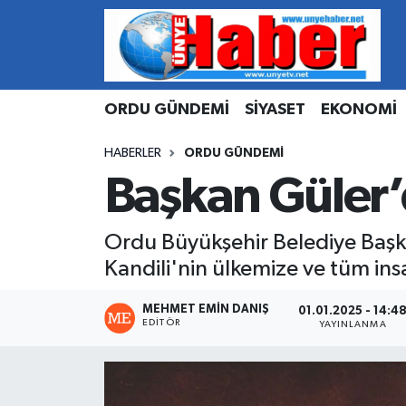
Hava Durumu
ORDU GÜNDEMİ
SİYASET
EKONOMİ
Trafik Durumu
HABERLER
ORDU GÜNDEMİ
Süper Lig Puan Durumu ve Fikstür
Başkan Güler’
Tüm Manşetler
Ordu Büyükşehir Belediye Başka
Son Dakika Haberleri
Kandili'nin ülkemize ve tüm in
Haber Arşivi
MEHMET EMIN DANIŞ
01.01.2025 - 14:4
EDITÖR
YAYINLANMA