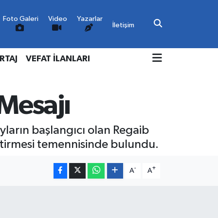
Foto Galeri
Video
Yazarlar
İletişim
RTAJ
VEFAT İLANLARI
Mesajı
ların başlangıcı olan Regaib
getirmesi temennisinde bulundu.
-
+
A
A