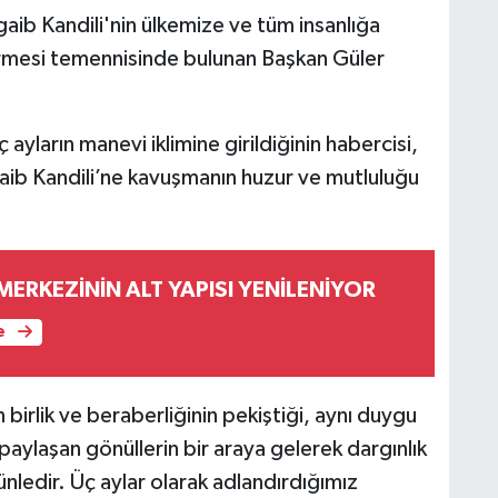
aib Kandili'nin ülkemize ve tüm insanlığa
irmesi temennisinde bulunan Başkan Güler
ayların manevi iklimine girildiğinin habercisi,
aib Kandili’ne kavuşmanın huzur ve mutluluğu
 MERKEZİNİN ALT YAPISI YENİLENİYOR
e
n birlik ve beraberliğinin pekiştiği, aynı duygu
 paylaşan gönüllerin bir araya gelerek dargınlık
günledir. Üç aylar olarak adlandırdığımız