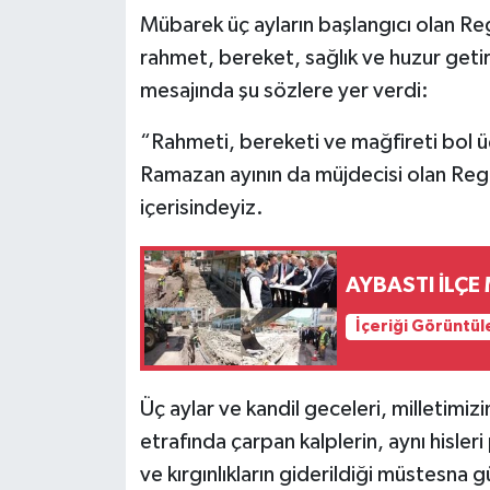
Mübarek üç ayların başlangıcı olan Reg
rahmet, bereket, sağlık ve huzur get
mesajında şu sözlere yer verdi:
“Rahmeti, bereketi ve mağfireti bol üç 
Ramazan ayının da müjdecisi olan Reg
içerisindeyiz.
AYBASTI İLÇE
İçeriği Görüntül
Üç aylar ve kandil geceleri, milletimizi
etrafında çarpan kalplerin, aynı hisleri
ve kırgınlıkların giderildiği müstesna 