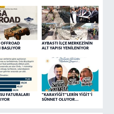
A OFFROAD
AYBASTI İLÇE MERKEZİNİN
 BAŞLIYOR
ALT YAPISI YENİLENİYOR
SU FATURALARI
"KARAYİĞİT"LERİN YİĞİT'İ
IYOR
SÜNNET OLUYOR...