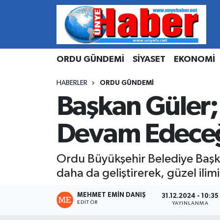
Hava Durumu
ORDU GÜNDEMİ
SİYASET
EKONOMİ
Trafik Durumu
HABERLER
ORDU GÜNDEMİ
Süper Lig Puan Durumu ve Fikstür
Başkan Güler
Tüm Manşetler
Devam Edeceğ
Son Dakika Haberleri
Ordu Büyükşehir Belediye Başkan
Haber Arşivi
daha da geliştirerek, güzel ilimi
MEHMET EMIN DANIŞ
31.12.2024 - 10:35
EDITÖR
YAYINLANMA