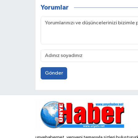
Yorumlar
Gönder
unyehabernet, yepyeni temasıyla sizleri buluşturur