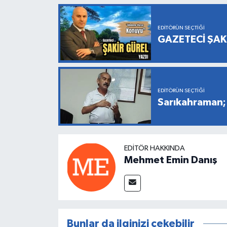
EDITÖRÜN SEÇTIĞI
GAZETECİ ŞAK
EDITÖRÜN SEÇTIĞI
Sarıkahraman; 
EDITÖR HAKKINDA
Mehmet Emin Danış
Bunlar da ilginizi çekebilir