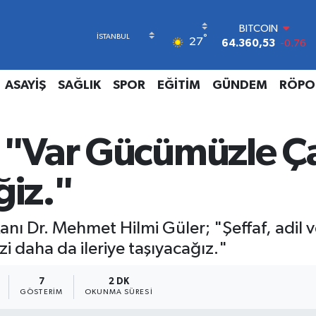
BITCOIN
64.360,53
-0.76
DOLAR
°
27
47,7069
0.17
EURO
55,0265
0.01
ASAYİŞ
SAĞLIK
SPOR
EĞİTİM
GÜNDEM
RÖPO
STERLİN
64,1897
0.02
GRAM ALTIN
; "Var Gücümüzle Ç
6618.49
2.12
BİST100
13.887
64
iz."
ı Dr. Mehmet Hilmi Güler; "Şeffaf, adil ve
zi daha da ileriye taşıyacağız."
7
2 DK
GÖSTERIM
OKUNMA SÜRESI