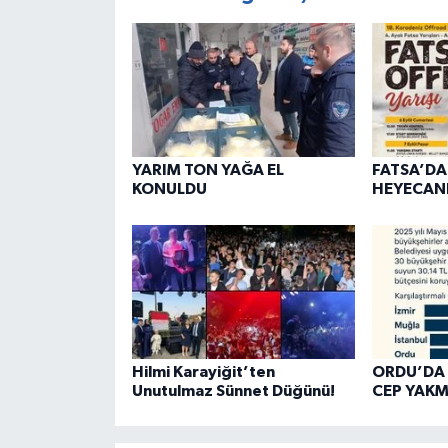
YARIM TON YAĞA EL
FATSA’D
KONULDU
HEYECANI
Hilmi Karayiğit’ten
ORDU’DA 
Unutulmaz Sünnet Düğünü!
CEP YAKM