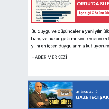
ORDU’DA SU 
İçeriği Görüntül
Bu duygu ve düşüncelerle yeni yılın ülk
barış ve huzur getirmesini temenni edi
yılını en içten duygularımla kutluyoru
HABER MERKEZİ
EDITÖRÜN SEÇTIĞI
GAZETECİ ŞAK