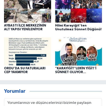
AYBASTI İLÇE MERKEZİNİN
Hilmi Karayiğit’ten
ALT YAPISI YENİLENİYOR
Unutulmaz Sünnet Düğünü!
ORDU’DA SU FATURALARI
"KARAYİĞİT"LERİN YİĞİT'İ
CEP YAKMIYOR
SÜNNET OLUYOR...
Yorumlar