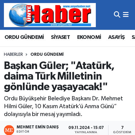
Hava Durumu
ORDU GÜNDEMİ
SİYASET
EKONOMİ
ASAYİŞ
S
Trafik Durumu
Süper Lig Puan Durumu ve Fikstür
HABERLER
ORDU GÜNDEMİ
Başkan Güler; "Atatürk,
Tüm Manşetler
daima Türk Milletinin
gönlünde yaşayacak!"
Son Dakika Haberleri
Ordu Büyükşehir Belediye Başkanı Dr. Mehmet
Haber Arşivi
Hilmi Güler, 10 Kasım Atatürk’ü Anma Günü”
dolayısıyla bir mesaj yayımladı.
MEHMET EMIN DANIŞ
09.11.2024 - 15:07
7
EDITÖR
YAYINLANMA
GÖSTERIM