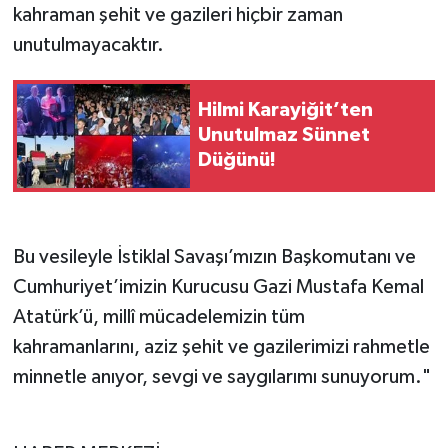
kahraman şehit ve gazileri hiçbir zaman
unutulmayacaktır.
Hilmi Karayiğit’ten
Unutulmaz Sünnet
Düğünü!
Bu vesileyle İstiklal Savaşı’mızın Başkomutanı ve
Cumhuriyet’imizin Kurucusu Gazi Mustafa Kemal
Atatürk’ü, millî mücadelemizin tüm
kahramanlarını, aziz şehit ve gazilerimizi rahmetle
minnetle anıyor, sevgi ve saygılarımı sunuyorum."