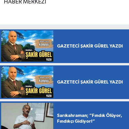
HABER MERKEZİ
GAZETECİ ŞAKİR GÜREL YAZDI
GAZETECİ ŞAKİR GÜREL YAZDI
Sarıkahraman; “Fındık Ölüyor,
Fındıkçı Gidiyor!”