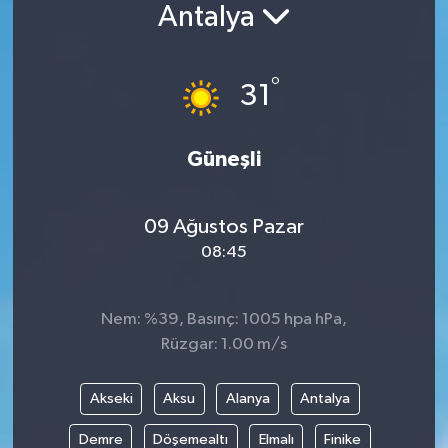
Antalya
°
31
Güneşli
09 Ağustos Pazar
08:45
Nem: %39, Basınç: 1005 hpa hPa,
Rüzgar: 1.00 m/s
Akseki
Aksu
Alanya
Antalya
Demre
Döşemealtı
Elmalı
Finike