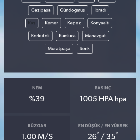
Gazipaşa
Gündoğmuş
İbradı
Kaş
Kemer
Kepez
Konyaaltı
Korkuteli
Kumluca
Manavgat
Muratpaşa
Serik
NEM
BASINÇ
%39
1005 HPA
hpa
RÜZGAR
EN DÜŞÜK / EN YÜKSEK
°
°
1.00 M/S
26
/ 35