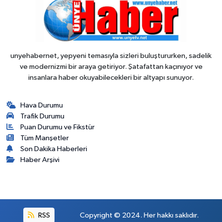
unyehabernet, yepyeni temasıyla sizleri buluştururken, sadelik
ve modernizmi bir araya getiriyor. Şatafattan kaçınıyor ve
insanlara haber okuyabilecekleri bir altyapı sunuyor.
Hava Durumu
Trafik Durumu
Puan Durumu ve Fikstür
Tüm Manşetler
Son Dakika Haberleri
Haber Arşivi
RSS
Copyright © 2024. Her hakkı saklıdır.