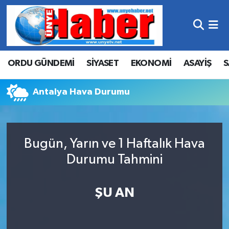
Hava Durumu
ORDU GÜNDEMİ
SİYASET
EKONOMİ
ASAYİŞ
S
Trafik Durumu
Süper Lig Puan Durumu ve Fikstür
Antalya Hava Durumu
Tüm Manşetler
Bugün, Yarın ve 1 Haftalık Hava
Son Dakika Haberleri
Durumu Tahmini
Haber Arşivi
ŞU AN